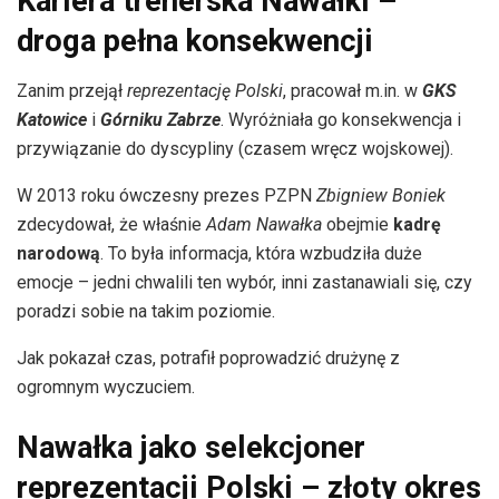
Kariera trenerska Nawałki –
droga pełna konsekwencji
Zanim przejął
reprezentację Polski
, pracował m.in. w
GKS
Katowice
i
Górniku Zabrze
. Wyróżniała go konsekwencja i
przywiązanie do dyscypliny (czasem wręcz wojskowej).
W 2013 roku ówczesny prezes PZPN
Zbigniew Boniek
zdecydował, że właśnie
Adam Nawałka
obejmie
kadrę
narodową
. To była informacja, która wzbudziła duże
emocje – jedni chwalili ten wybór, inni zastanawiali się, czy
poradzi sobie na takim poziomie.
Jak pokazał czas, potrafił poprowadzić drużynę z
ogromnym wyczuciem.
Nawałka jako selekcjoner
reprezentacji Polski – złoty okres