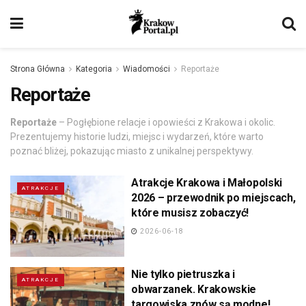
Strona Główna
Kategoria
Wiadomości
Reportaże
Reportaże
Reportaże
– Pogłębione relacje i opowieści z Krakowa i okolic.
Prezentujemy historie ludzi, miejsc i wydarzeń, które warto
poznać bliżej, pokazując miasto z unikalnej perspektywy.
Atrakcje Krakowa i Małopolski
ATRAKCJE
2026 – przewodnik po miejscach,
które musisz zobaczyć!
2026-06-18
Nie tylko pietruszka i
ATRAKCJE
obwarzanek. Krakowskie
targowiska znów są modne!