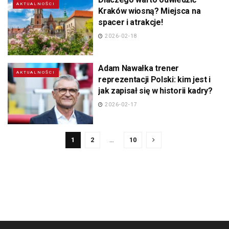
AKTUALNOŚCI
Kraków wiosną? Miejsca na
spacer i atrakcje!
2026-02-18
Adam Nawałka trener
AKTUALNOŚCI
reprezentacji Polski: kim jest i
jak zapisał się w historii kadry?
2026-02-17
1
2
…
10