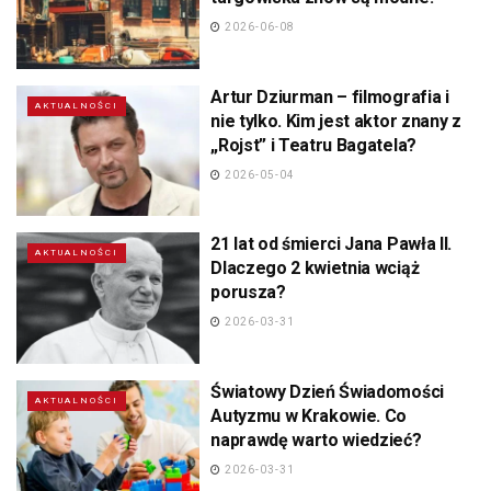
2026-06-08
Artur Dziurman – filmografia i
AKTUALNOŚCI
nie tylko. Kim jest aktor znany z
„Rojst” i Teatru Bagatela?
2026-05-04
21 lat od śmierci Jana Pawła II.
AKTUALNOŚCI
Dlaczego 2 kwietnia wciąż
porusza?
2026-03-31
Światowy Dzień Świadomości
AKTUALNOŚCI
Autyzmu w Krakowie. Co
naprawdę warto wiedzieć?
2026-03-31