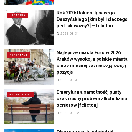
Rok 2026 Rokiem Ignacego
HISTORIA
Daszyńskiego [kim był i dlaczego
jest tak ważny?] – felieton
2026-03-31
Najlepsze miasta Europy 2026.
REPORTAŻE
Kraków wysoko, a polskie miasta
coraz mocniej zaznaczają swoją
pozycję
2026-03-31
Emerytura a samotność, pusty
AKTUALNOŚCI
czas i cichy problem alkoholizmu
seniorów [felieton]
2026-03-12
Dlaczego warto odwiedzić