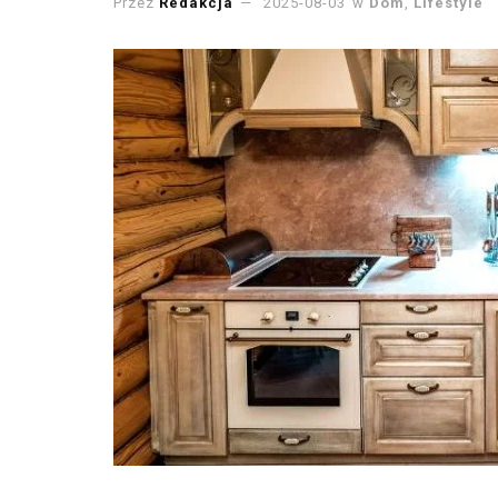
Przez
Redakcja
2025-08-03
w
Dom
,
Lifestyle