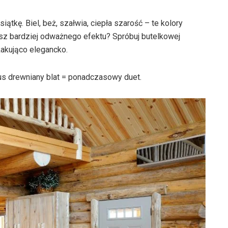
iątkę. Biel, beż, szałwia, ciepła szarość – te kolory
esz bardziej odważnego efektu? Spróbuj butelkowej
kakująco elegancko.
lus drewniany blat = ponadczasowy duet.