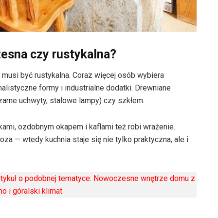
zesna czy rustykalna?
e musi być rustykalna. Coraz więcej osób wybiera
listyczne formy i industrialne dodatki. Drewniane
czarne uchwyty, stalowe lampy) czy szkłem.
kami, ozdobnym okapem i kaflami też robi wrażenie.
 — wtedy kuchnia staje się nie tylko praktyczna, ale i
artykuł o podobnej tematyce: Nowoczesne wnętrze domu z
no i góralski klimat