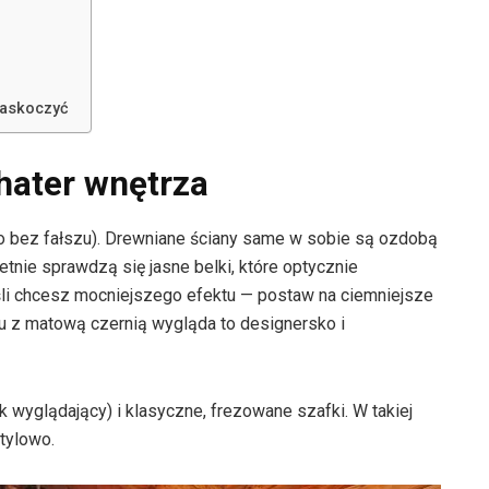
zaskoczyć
hater wnętrza
to bez fałszu). Drewniane ściany same w sobie są ozdobą
etnie sprawdzą się jasne belki, które optycznie
śli chcesz mocniejszego efektu — postaw na ciemniejsze
iu z matową czernią wygląda to designersko i
ak wyglądający) i klasyczne, frezowane szafki. W takiej
tylowo.