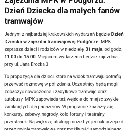
Zajezdnia MPK w Podgórzu.
Dzień Dziecka dla małych fanów
tramwajów
Jednym z najbardziej krakowskich wydarzeń będzie
Dzień
Dziecka w zajezdni tramwajowej Podgórze
. MPK
zaprasza dzieci i rodziców w niedzielę,
31 maja
, od godz.
11.00 do 15.00
. Miejscem wydarzenia będzie zajezdnia
przy ul. Jana Brożka 3.
To propozycja dla dzieci, które na widok tramwaju potrafią
przerwać rozmowę w pół zdania. Uczestnicy będą mogli
zobaczyć nowoczesne i zabytkowe tramwaje oraz
autobusy. MPK zapowiada też wejście do miejsc zwykle
zamkniętych dla pasażerów. W programie znalazły się
konkursy, zabawy, nagrody, koło fortuny i teatralny
przystanek. Największą atrakcją może być jednak przejazd
przez myjnię tramwajową oraz możliwość samodzielnego