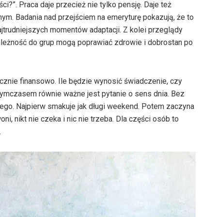
i?”. Praca daje przecież nie tylko pensję. Daje też
ebnym. Badania nad przejściem na emeryturę pokazują, że to
jtrudniejszych momentów adaptacji. Z kolei przeglądy
ależność do grup mogą poprawiać zdrowie i dobrostan po
ącznie finansowo. Ile będzie wynosić świadczenie, czy
 Tymczasem równie ważne jest pytanie o sens dnia. Bez
kiego. Najpierw smakuje jak długi weekend. Potem zaczyna
i, nikt nie czeka i nic nie trzeba. Dla części osób to
.