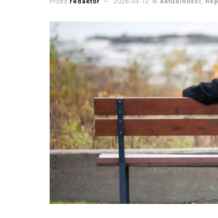
Przez
redaktor
2026-03-12
w
Aktualności
,
Rep