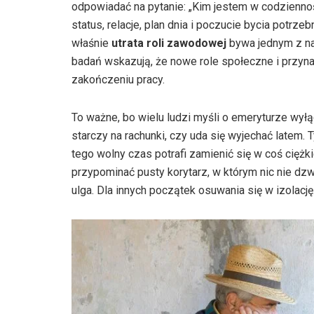
odpowiadać na pytanie: „Kim jestem w codziennośc
status, relacje, plan dnia i poczucie bycia potrz
właśnie
utrata roli zawodowej
bywa jednym z na
badań wskazują, że nowe role społeczne i przyn
zakończeniu pracy.
To ważne, bo wielu ludzi myśli o emeryturze wył
starczy na rachunki, czy uda się wyjechać latem.
tego wolny czas potrafi zamienić się w coś cięż
przypominać pusty korytarz, w którym nic nie dzwon
ulga. Dla innych początek osuwania się w izolację