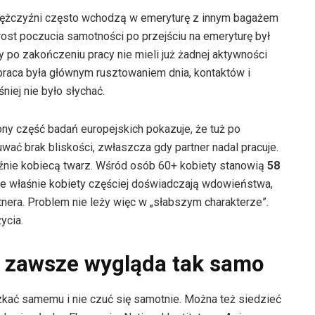
 mężczyźni często wchodzą w emeryturę z innym bagażem
st poczucia samotności po przejściu na emeryturę był
 po zakończeniu pracy nie mieli już żadnej aktywności
raca była głównym rusztowaniem dnia, kontaktów i
niej nie było słychać.
rony część badań europejskich pokazuje, że tuż po
uwać brak bliskości, zwłaszcza gdy partner nadal pracuje.
aźnie kobiecą twarz. Wśród osób 60+ kobiety stanowią
58
e właśnie kobiety częściej doświadczają wdowieństwa,
tnera. Problem nie leży więc w „słabszym charakterze”.
ycia.
 zawsze wygląda tak samo
zkać samemu i nie czuć się samotnie. Można też siedzieć