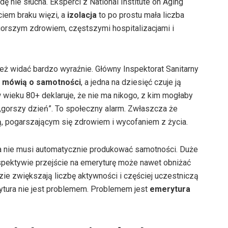
dę nie słucha. Eksperci z National Institute on Aging
iem braku więzi, a
izolacja
to po prostu mała liczba
gorszym zdrowiem, częstszymi hospitalizacjami i
też widać bardzo wyraźnie. Główny Inspektorat Sanitarny
ęć mówią o samotności
, a jedna na dziesięć czuje ją
 wieku 80+ deklaruje, że nie ma nikogo, z kim mogłaby
 „gorszy dzień”. To społeczny alarm. Zwłaszcza że
ą, pogarszającym się zdrowiem i wycofaniem z życia.
a nie musi automatycznie produkować samotności. Duże
spektywie przejście na emeryturę może nawet obniżać
zie zwiększają liczbę aktywności i częściej uczestniczą
ytura nie jest problemem. Problemem jest
emerytura