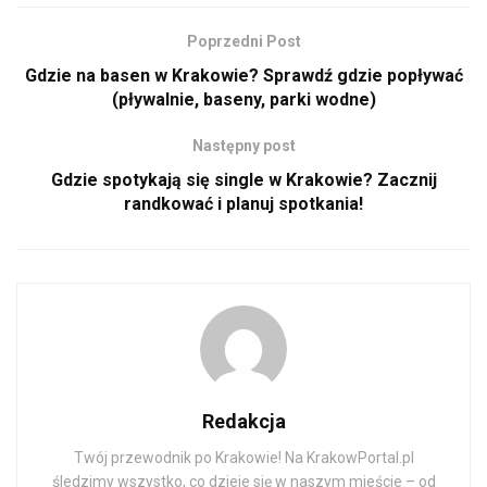
Poprzedni Post
Gdzie na basen w Krakowie? Sprawdź gdzie popływać
(pływalnie, baseny, parki wodne)
Następny post
Gdzie spotykają się single w Krakowie? Zacznij
randkować i planuj spotkania!
Redakcja
Twój przewodnik po Krakowie! Na KrakowPortal.pl
śledzimy wszystko, co dzieje się w naszym mieście – od