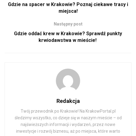
Gdzie na spacer w Krakowie? Poznaj ciekawe trasy i
miejsca!
Następny post
Gdzie oddać krew w Krakowie? Sprawdź punkty
krwiodawstwa w mieście!
Redakcja
Twój przewodnik po Krakowie! Na KrakowPortal.pl
śledzimy wszystko, co dzieje się w naszym mieście – od
najświeższych informacji i wydarzeń, przez nowe
inwestycje i rozwój biznesu, aż po miejsca, które warto