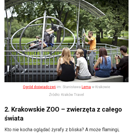
Ogród doświadczeń
im. Stanisława
Lema
w Krakowie
Źródło: Kraków Travel
2. Krakowskie ZOO – zwierzęta z całego
świata
Kto nie kocha oglądać żyrafy z bliska? A może flamingi,