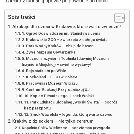
dziecko z radością opowie po powrocie do domu.
Spis treści
Atrakcje dla dzieci w Krakowie, które warto zwiedzić!
1. Ogród Doświadczeń im. Stanisława Lema
2. Krakowskie ZOO – zwierzęta z całego świata
3. Park Wodny Kraków – chlup do basenu!
4. Żywe Muzeum Obwarzanka
5. Muzeum Inżynierii i Techniki (dawniej Muzeum
Inżynierii Miejskiej) – świetne wystawy!
6. Rejs statkiem po Wiśle
7. Klockoland – LEGO w Polsce
8. Pracownia i Muzeum Witrażu
9. Centrum Edukacji Przyrodniczej UJ
10. Kopiec Piłsudskiego i Lasek Wolski
11. Park Edukacji Globalnej „Wioski Świata” – podróż
bez paszportu
12. Smok Wawelski – legenda, którą warto ożywić
Kraków z dzieckiem – nie tylko centrum
Kopalnia Soli w Wieliczce – podziemna przygoda