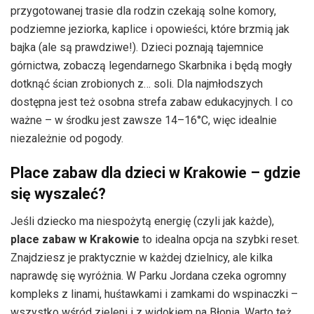
przygotowanej trasie dla rodzin czekają solne komory,
podziemne jeziorka, kaplice i opowieści, które brzmią jak
bajka (ale są prawdziwe!). Dzieci poznają tajemnice
górnictwa, zobaczą legendarnego Skarbnika i będą mogły
dotknąć ścian zrobionych z… soli. Dla najmłodszych
dostępna jest też osobna strefa zabaw edukacyjnych. I co
ważne – w środku jest zawsze 14–16°C, więc idealnie
niezależnie od pogody.
Place zabaw dla dzieci w Krakowie – gdzie
się wyszaleć?
Jeśli dziecko ma niespożytą energię (czyli jak każde),
place zabaw w Krakowie
to idealna opcja na szybki reset.
Znajdziesz je praktycznie w każdej dzielnicy, ale kilka
naprawdę się wyróżnia. W Parku Jordana czeka ogromny
kompleks z linami, huśtawkami i zamkami do wspinaczki –
wszystko wśród zieleni i z widokiem na Błonia. Warto też