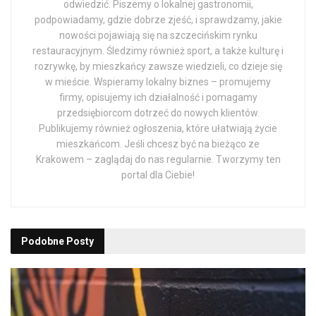
odwiedzić. Piszemy o lokalnej gastronomii,
podpowiadamy, gdzie dobrze zjeść, i sprawdzamy, jakie
nowości pojawiają się na szczecińskim rynku
restauracyjnym. Śledzimy również sport, a także kulturę i
rozrywkę, by mieszkańcy zawsze wiedzieli, co dzieje się
w mieście. Wspieramy lokalny biznes – promujemy
firmy, opisujemy ich działalność i pomagamy
przedsiębiorcom dotrzeć do nowych klientów.
Publikujemy również ogłoszenia, które ułatwiają życie
mieszkańcom. Jeśli chcesz być na bieżąco ze
Krakowem – zaglądaj do nas regularnie. Tworzymy ten
portal dla Ciebie!
Podobne
Posty