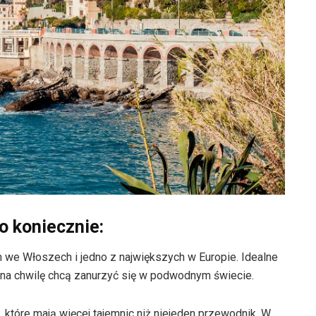
o koniecznie:
we Włoszech i jedno z największych w Europie. Idealne
oć na chwilę chcą zanurzyć się w podwodnym świecie.
, które mają więcej tajemnic niż niejeden przewodnik. W