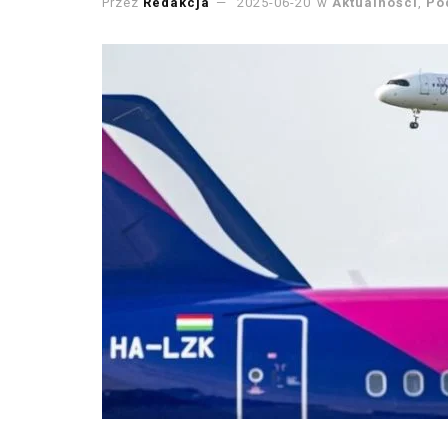
Przez
Redakcja
2025-06-20
w
Aktualności
,
Po