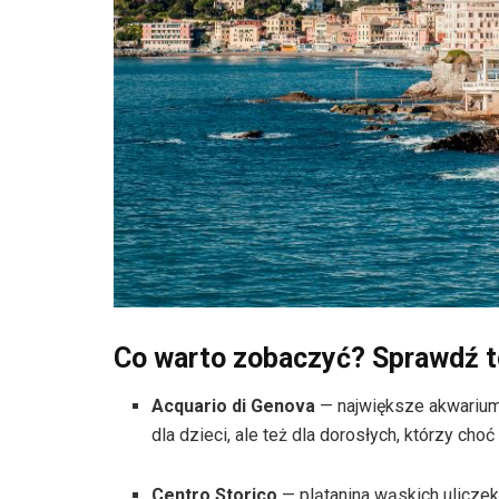
Co warto zobaczyć? Sprawdź t
Acquario di Genova
— największe akwarium 
dla dzieci, ale też dla dorosłych, którzy ch
Centro Storico
— plątanina wąskich uliczek