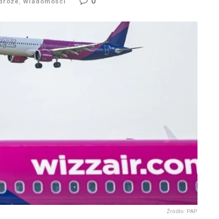
0
dróże
,
Wiadomości
Źródło: PAP