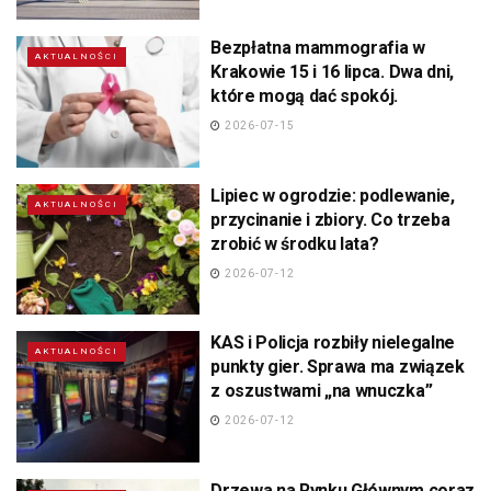
Bezpłatna mammografia w
AKTUALNOŚCI
Krakowie 15 i 16 lipca. Dwa dni,
które mogą dać spokój.
2026-07-15
Lipiec w ogrodzie: podlewanie,
AKTUALNOŚCI
przycinanie i zbiory. Co trzeba
zrobić w środku lata?
2026-07-12
KAS i Policja rozbiły nielegalne
AKTUALNOŚCI
punkty gier. Sprawa ma związek
z oszustwami „na wnuczka”
2026-07-12
Drzewa na Rynku Głównym coraz