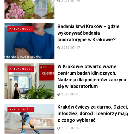
2026-07-19
Badania krwi Kraków – gdzie
AKTUALNOŚCI
wykonywać badania
laboratoryjne w Krakowie?
2026-07-17
W Krakowie otwarto ważne
AKTUALNOŚCI
centrum badań klinicznych.
Nadzieja dla pacjentów zaczyna
się w laboratorium
2026-07-16
Kraków ćwiczy za darmo. Dzieci,
AKTUALNOŚCI
młodzież, dorośli i seniorzy mają
z czego wybierać
2026-07-15