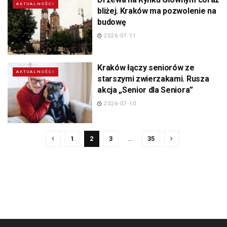
AKTUALNOŚCI
bliżej. Kraków ma pozwolenie na
budowę
2026-07-11
Kraków łączy seniorów ze
AKTUALNOŚCI
starszymi zwierzakami. Rusza
akcja „Senior dla Seniora”
2026-07-10
1
2
3
…
35