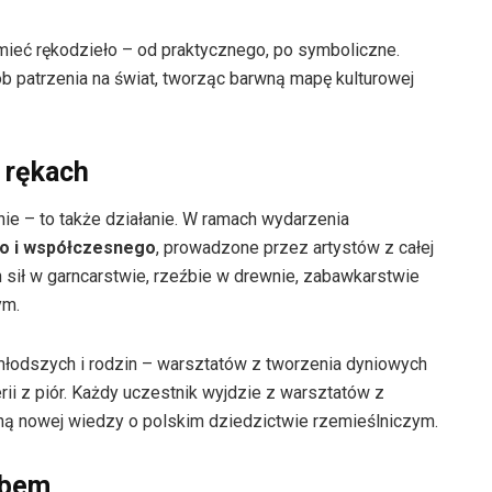
mieć rękodzieło – od praktycznego, po symboliczne.
b patrzenia na świat, tworząc barwną mapę kulturowej
 rękach
nie – to także działanie. W ramach wydarzenia
go i współczesnego
, prowadzone przez artystów z całej
sił w garncarstwie, rzeźbie w drewnie, zabawkarstwie
ym.
jmłodszych i rodzin – warsztatów z tworzenia dyniowych
rii z piór. Każdy uczestnik wyjdzie z warsztatów z
ą nowej wiedzy o polskim dziedzictwie rzemieślniczym.
ebem