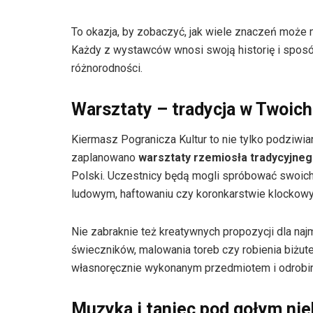
To okazja, by zobaczyć, jak wiele znaczeń może 
Każdy z wystawców wnosi swoją historię i sposó
różnorodności.
Warsztaty – tradycja w Twoich
Kiermasz Pogranicza Kultur to nie tylko podziwia
zaplanowano
warsztaty rzemiosła tradycyjne
Polski. Uczestnicy będą mogli spróbować swoich 
ludowym, haftowaniu czy koronkarstwie klockow
Nie zabraknie też kreatywnych propozycji dla na
świeczników, malowania toreb czy robienia biżute
własnoręcznie wykonanym przedmiotem i odrobin
Muzyka i taniec pod gołym ni