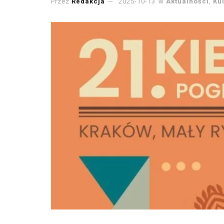
Przez
Redakcja
2025-10-13
w
Aktualności
,
Ku