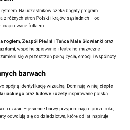
ć rytmem. Na uczestników czeka bogaty program
z różnych stron Polski i krajów sąsiednich – od
 inspirowane folkiem.
za rogiem
,
Zespół Pieśni i Tańca Małe Słowianki
oraz
iazdami
, wspólne śpiewanie i teatralno-muzyczne
amieni się w przestrzeń pełną życia, emocji i wspólnoty.
nnych barwach
 spójną identyfikację wizualną. Dominują w niej
ciepłe
Mariackiego
oraz
ludowe rozety
inspirowane polską
scu i czasie – jesienne barwy przypominają o porze roku,
y odwołują się do dziedzictwa, które od lat inspiruje