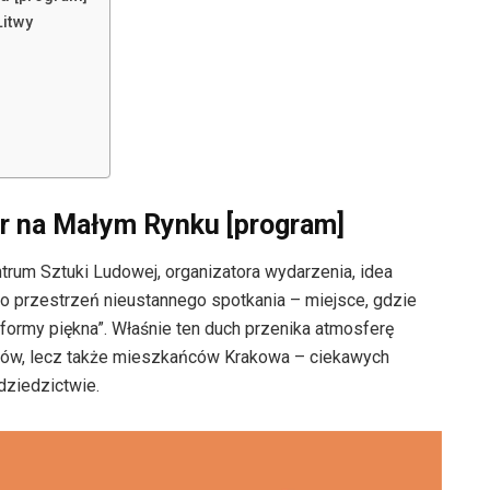
Litwy
ur na Małym Rynku [program]
rum Sztuki Ludowej, organizatora wydarzenia, idea
to przestrzeń nieustannego spotkania – miejsce, gdzie
 formy piękna”. Właśnie ten duch przenika atmosferę
rystów, lecz także mieszkańców Krakowa – ciekawych
dziedzictwie.