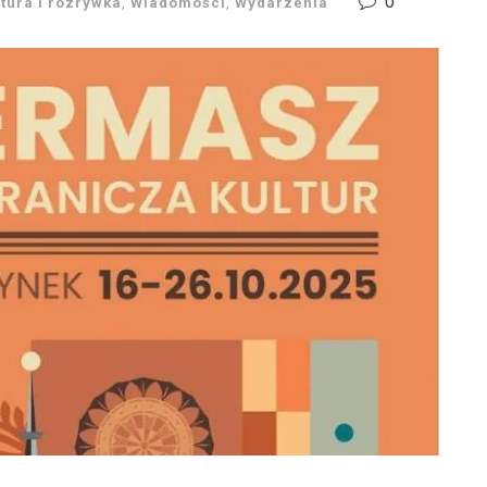
0
ltura i rozrywka
,
Wiadomości
,
Wydarzenia