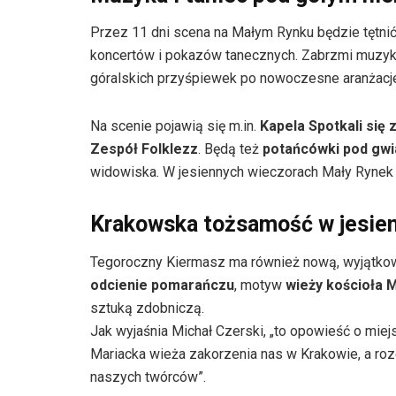
Przez 11 dni scena na Małym Rynku będzie tętni
koncertów i pokazów tanecznych. Zabrzmi muzyka 
góralskich przyśpiewek po nowoczesne aranżacje
Na scenie pojawią się m.in.
Kapela Spotkali się 
Zespół Folklezz
. Będą też
potańcówki pod gw
widowiska. W jesiennych wieczorach Mały Rynek z
Krakowska tożsamość w jesie
Tegoroczny Kiermasz ma również nową, wyjątkowo
odcienie pomarańczu
, motyw
wieży kościoła 
sztuką zdobniczą.
Jak wyjaśnia Michał Czerski, „to opowieść o miej
Mariacka wieża zakorzenia nas w Krakowie, a rozet
naszych twórców”.