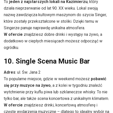
To
jeden z najstarszych lokali na Kazimierzu
, który
działa nieprzerwanie od lat 90. XX wieku. Lokal swoją
nazwę zawdzięcza kultowym maszynom do szycia Singer,
które zostały przekształcone w stoliki. Dzięki temu w
Singerze panuje naprawdę unikalna atmosfera.
W ofercie
znajdziesz dobre drinki i występy na żywo, a
dodatkowo w ciepłych miesiącach możesz odpocząć w
ogródku.
10. Single Scena Music Bar
Adres
: ul. Św. Jana 2
To popularne miejsce, gdzie w weekend możesz
pobawić
się przy muzyce na żywo
, a z kolei w tygodniu znaleźć
wytchnienie przy kuflu piwa lub szklaneczce whisky. To nie
tylko bar, ale także scena koncertowa z unikalnym klimatem.
W ofercie
znajdziesz drinki, koncertową atmosferę i
częste wydarzenia muzyczne – dlatego to idealny wybór na