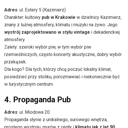
Adres
: ul. Estery 5 (Kazimierz)
Charakter: kultowy
pub w Krakowie
w dzielnicy Kazimierz,
znany z luźnej atmosfery, klimatu i muzyki na żywo. Jego
wystrój zaprojektowano w stylu vintage
i dekadenckiej
atmosfery.
Zalety: szeroki wybór piw, w tym wybór piw
rzemieślniczych, często koncerty akustyczne, dobry wybór
przekąsek.
Dla kogo? Dla tych, którzy chcą poczuć lokalny klimat,
posiedzieć przy stoliku, porozmawiać i niekoniecznie być
w turystycznym centrum.
4. Propaganda Pub
Adres
: ul. Miodowa 20
Propaganda słynie z unikalnego, surowego wnętrza,
prostego wystroju, murów z cegły i
klimatu jak z lat 90
.