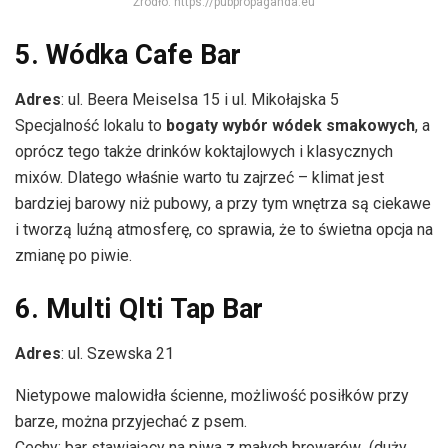
Źródło: https://pubpropaganda.eu
5. Wódka Cafe Bar
Adres
: ul. Beera Meiselsa 15 i ul. Mikołajska 5
Specjalność lokalu to
bogaty wybór wódek smakowych
, a
oprócz tego także drinków koktajlowych i klasycznych
mixów. Dlatego właśnie warto tu zajrzeć – klimat jest
bardziej barowy niż pubowy, a przy tym wnętrza są ciekawe
i tworzą luźną atmosferę, co sprawia, że to świetna opcja na
zmianę po piwie.
6. Multi Qlti Tap Bar
Adres
: ul. Szewska 21
Nietypowe malowidła ścienne, możliwość posiłków przy
barze, można przyjechać z psem.
Cechy: bar stawiający na piwa z małych browarów (duży