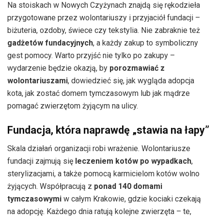
Na stoiskach w Nowych Czyżynach znajdą się rękodzieła
przygotowane przez wolontariuszy i przyjaciół fundacji –
biżuteria, ozdoby, świece czy tekstylia. Nie zabraknie też
gadżetów fundacyjnych
, a każdy zakup to symboliczny
gest pomocy. Warto przyjść nie tylko po zakupy –
wydarzenie będzie okazją, by
porozmawiać z
wolontariuszami
, dowiedzieć się, jak wygląda adopcja
kota, jak zostać domem tymczasowym lub jak mądrze
pomagać zwierzętom żyjącym na ulicy.
Fundacja, która naprawdę „stawia na łapy”
Skala działań organizacji robi wrażenie. Wolontariusze
fundacji zajmują się
leczeniem kotów po wypadkach
,
sterylizacjami, a także pomocą karmicielom kotów wolno
żyjących. Współpracują z
ponad 140 domami
tymczasowymi
w całym Krakowie, gdzie kociaki czekają
na adopcję. Każdego dnia ratują kolejne zwierzęta – te,