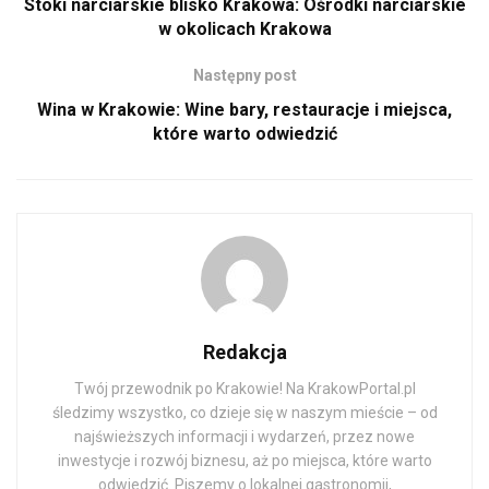
Stoki narciarskie blisko Krakowa: Ośrodki narciarskie
w okolicach Krakowa
Następny post
Wina w Krakowie: Wine bary, restauracje i miejsca,
które warto odwiedzić
Redakcja
Twój przewodnik po Krakowie! Na KrakowPortal.pl
śledzimy wszystko, co dzieje się w naszym mieście – od
najświeższych informacji i wydarzeń, przez nowe
inwestycje i rozwój biznesu, aż po miejsca, które warto
odwiedzić. Piszemy o lokalnej gastronomii,