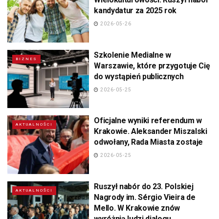
kandydatur za 2025 rok
2026-05-26
Szkolenie Medialne w
BIZNES
Warszawie, które przygotuje Cię
do wystąpień publicznych
2026-05-25
Oficjalne wyniki referendum w
AKTUALNOŚCI
Krakowie. Aleksander Miszalski
odwołany, Rada Miasta zostaje
2026-05-25
Ruszył nabór do 23. Polskiej
AKTUALNOŚCI
Nagrody im. Sérgio Vieira de
Mello. W Krakowie znów
wyróżnią ludzi dialogu