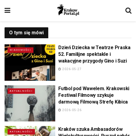
O tym się mówi
Dzień Dziecka w Teatrze Praska
WIADOMOŚCI
52. Familijne spektakle i
wakacyjne przygody Gino i Suzi
2026-05-27
Futbol pod Wawelem. Krakowski
AKTUALNOŚCI
Festiwal Filmowy szykuje
darmową Filmową Strefę Kibica
2026-05-26
Kraków szuka Ambasadorów
AKTUALNOŚCI
Wielokulturowości. Ruszył nabór