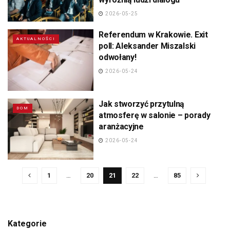
2026-05-25
Referendum w Krakowie. Exit
AKTUALNOŚCI
poll: Aleksander Miszalski
odwołany!
2026-05-24
Jak stworzyć przytulną
DOM
atmosferę w salonie – porady
aranżacyjne
2026-05-24
1
…
20
21
22
…
85
Kategorie