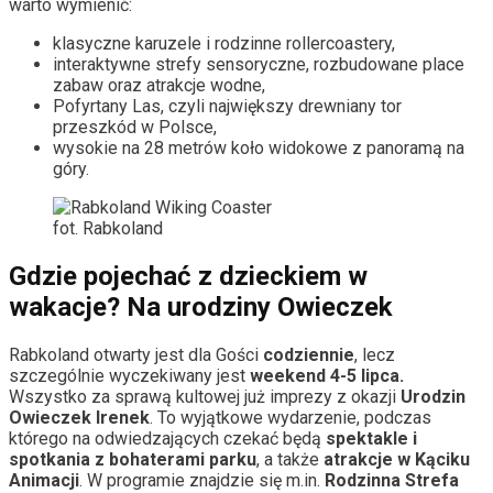
warto wymienić:
klasyczne karuzele i rodzinne rollercoastery,
interaktywne strefy sensoryczne, rozbudowane place
zabaw oraz atrakcje wodne,
Pofyrtany Las, czyli największy drewniany tor
przeszkód w Polsce,
wysokie na 28 metrów koło widokowe z panoramą na
góry.
fot. Rabkoland
Gdzie pojechać z dzieckiem w
wakacje? Na urodziny Owieczek
Rabkoland otwarty jest dla Gości
codziennie
, lecz
szczególnie wyczekiwany jest
weekend 4-5 lipca.
Wszystko za sprawą kultowej już imprezy z okazji
Urodzin
Owieczek Irenek
. To wyjątkowe wydarzenie, podczas
którego na odwiedzających czekać będą
spektakle i
spotkania z bohaterami parku
, a także
atrakcje w Kąciku
Animacji
. W programie znajdzie się m.in.
Rodzinna Strefa