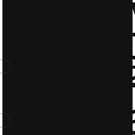
Lifest
Mod
Urod