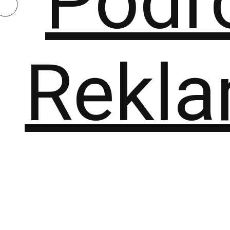
Podr
Rekl