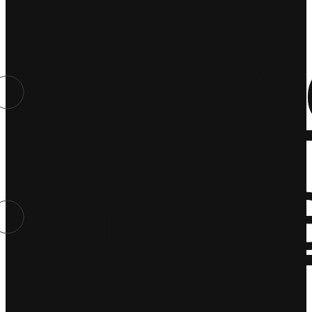
Konc
Impr