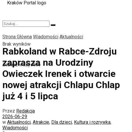
Strona Główna
Wiadomości
Aktualności
Brak wyników
Rabkoland w Rabce-Zdroju
zaprasza na Urodziny
Zobacz wszystkie
Owieczek Irenek i otwarcie
nowej atrakcji Chlapu Chlap
już 4 i 5 lipca
Przez
Redakcja
2026-06-29
w
Aktualności
,
Atrakcje
,
Dla dzieci
,
Kultura i rozrywka
,
Wiadomości