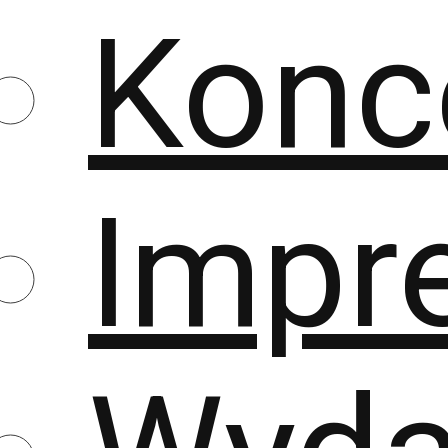
Konc
Impr