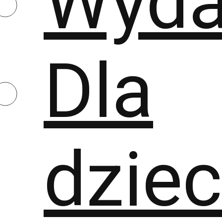
Wyda
Dla
dziec