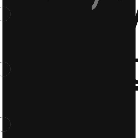
Polit
Spor
Gosp