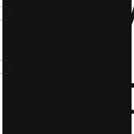
Firm
Wywi
Kultu