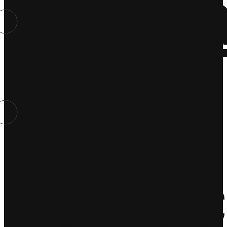
Wyda
Dla
dziec