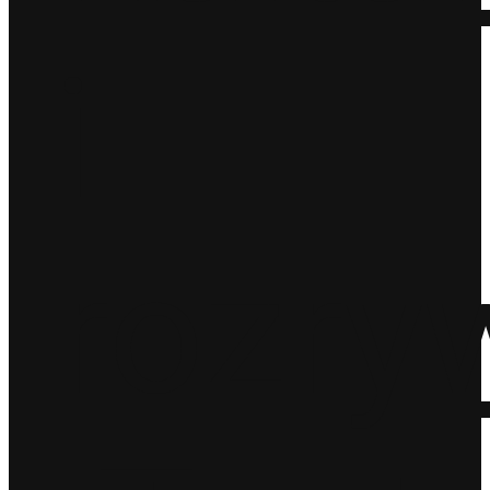
i
rozry