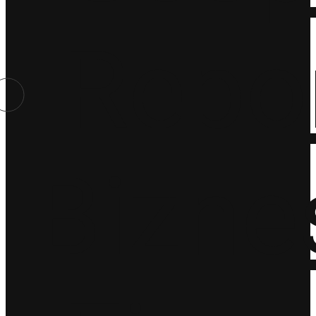
Repo
Bizne