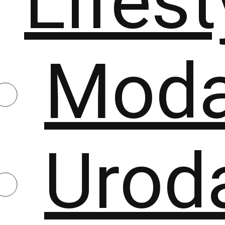
Lifest
Mod
Urod