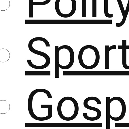
Polit
Spor
Gosp