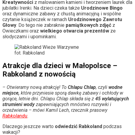
Kreatywności
z malowaniem kamieni i tworzeniem laurek dla
jubilatki Irenki. Na dzieci czeka także
Urodzinowe Bingo
oraz dynamiczne zabawy z chustą animacyjną i wspólne
czytanie książeczek w ramach
Urodzinowego Zawrotu
Głowy
. Do tego nie zabraknie
pamiątkowych zdjęć
z
Owieczkami oraz
wielkiego otwarcia prezentów
ze
słodyczami i upominkami.
fot. Rabkoland
Atrakcje dla dzieci w Małopolsce –
Rabkoland z nowością
– Otwieramy nową atrakcję! To
Chlapu Chlap
, czyli
wodne
miejsce,
które przyniesie sporą dawkę zabawy i ochłody w
gorące, letnie dni. Chlapu Chlap składa się z
45 wylatujących
strumieni wody
zapewniających mnóstwo rozrywki i
orzeźwienia – mówi Kamil Lech, rzecznik prasowy
Rabkolandu
.
Dlaczego jeszcze warto
odwiedzić Rabkoland
podczas
wakacji?