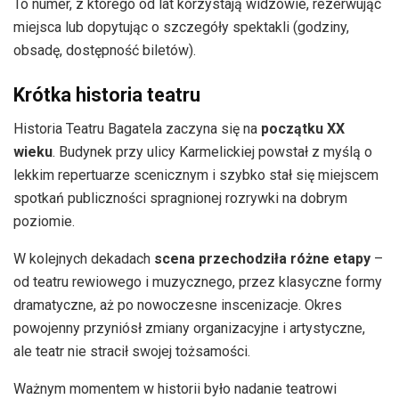
To numer, z którego od lat korzystają widzowie, rezerwując
miejsca lub dopytując o szczegóły spektakli (godziny,
obsadę, dostępność biletów).
Krótka historia teatru
Historia Teatru Bagatela zaczyna się na
początku XX
wieku
. Budynek przy ulicy Karmelickiej powstał z myślą o
lekkim repertuarze scenicznym i szybko stał się miejscem
spotkań publiczności spragnionej rozrywki na dobrym
poziomie.
W kolejnych dekadach
scena przechodziła różne etapy
–
od teatru rewiowego i muzycznego, przez klasyczne formy
dramatyczne, aż po nowoczesne inscenizacje. Okres
powojenny przyniósł zmiany organizacyjne i artystyczne,
ale teatr nie stracił swojej tożsamości.
Ważnym momentem w historii było nadanie teatrowi