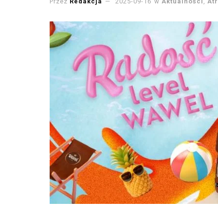
Przez
Redakcja
2025-09-16
w
Aktualności
,
At