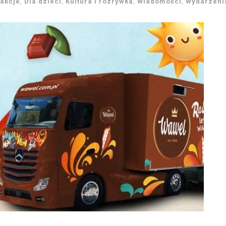
rakcje
,
Dla dzieci
,
Kultura i rozrywka
,
Wiadomości
,
Wydarzeni