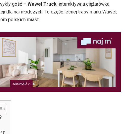
wykły gość –
Wawel Truck
, interaktywna ciężarówka
ji dla najmłodszych. To część letniej trasy marki Wawel,
com polskich miast.
?
czy