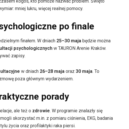
czasem kogoś, kto pomoże nazwać problem. Święto
miar: mniej lukru, więcej realnej pomocy.
sychologiczne po finale
edzielnym finałem. W dniach
25–30 maja
będzie można
ultacji psychologicznych
w TAURON Arenie Kraków.
ywać zapisy.
ultacyjne
w dniach
26–28 maja
oraz
30 maja
. To
 rozmowę poza głównym wydarzeniem.
praktyczne porady
lacje, ale też o
zdrowie
. W programie znalazły się
mogli skorzystać m.in. z pomiaru ciśnienia, EKG, badania
u życia oraz profilaktyki raka piersi.