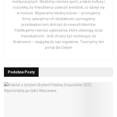
restauracyjnym. Śledzimy również sport, a także kulturę i
rozrywkę, by mieszkańcy zawsze wiedzieli, co dzieje się
w mieście. Wspieramy lokalny biznes – promujemy
firmy, opisujemy ich działalność i pomagamy
przedsiębiorcom dotrzeć do nowych klientów.
Publikujemy również ogłoszenia, które ułatwiają życie
mieszkańcom. Jeśli chcesz być na bieżąco ze
Krakowem – zaglądaj do nas regularnie. Tworzymy ten
portal dla Ciebie!
Podobne
Posty