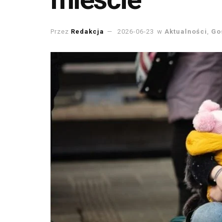
Przez
Redakcja
2026-06-23
w
Aktualności
,
Go