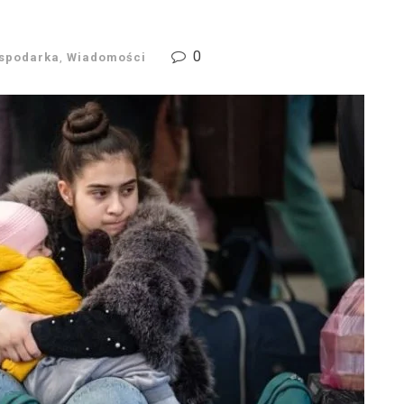
0
spodarka
,
Wiadomości