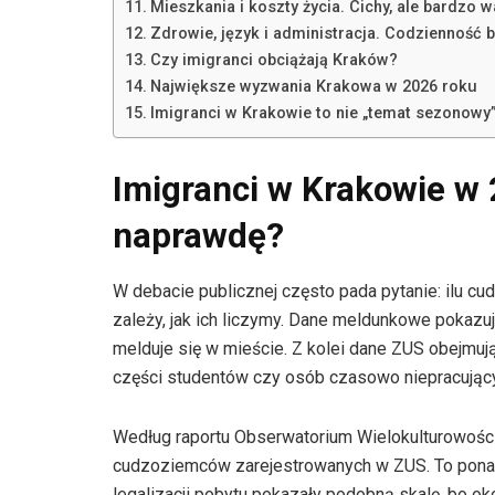
Mieszkania i koszty życia. Cichy, ale bardzo 
Zdrowie, język i administracja. Codzienność b
Czy imigranci obciążają Kraków?
Największe wyzwania Krakowa w 2026 roku
Imigranci w Krakowie to nie „temat sezonowy
Imigranci w Krakowie w 2
naprawdę?
W debacie publicznej często pada pytanie: ilu
zależy, jak ich liczymy. Dane meldunkowe pokazu
melduje się w mieście. Z kolei dane ZUS obejmuj
części studentów czy osób czasowo niepracując
Według raportu Obserwatorium Wielokulturowości i
cudzoziemców zarejestrowanych w ZUS. To ponad
legalizacji pobytu pokazały podobną skalę, bo oko