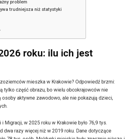
ważny problem
ywa trudniejsza niż statystyki
”
026 roku: ilu ich jest
 cudzoziemców mieszka w Krakowie? Odpowiedź brzmi:
ją tylko część obrazu, bo wielu obcokrajowców nie
ą osoby aktywne zawodowo, ale nie pokazują dzieci,
ych.
 Migracji, w 2025 roku w Krakowie było 76,9 tys.
 dwa razy więcej niż w 2019 roku. Dane dotyczące
ło 78 tys. osób. Meldunki miejskie były znacznie niższe i