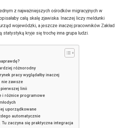
jednym z najważniejszych ośrodków migracyjnych w
 opisałaby całą skalę zjawiska. Inaczej liczy meldunki
urząd wojewódzki, a jeszcze inaczej pracowników Zakład
tatystyką kryje się trochę inna grupa ludzi.
 naprawdę?
ardziej różnorodny
rynek pracy wyglądałby inaczej
ć nie zawsze
ierwszej linii
e i różnice programowe
 młodych
ziej uporządkowane
ażdego automatycznie
 Tu zaczyna się praktyczna integracja