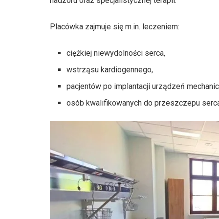
nadzoru oraz specjalistycznej terapii.
Placówka zajmuje się m.in. leczeniem:
ciężkiej niewydolności serca,
wstrząsu kardiogennego,
pacjentów po implantacji urządzeń mechani
osób kwalifikowanych do przeszczepu serca 