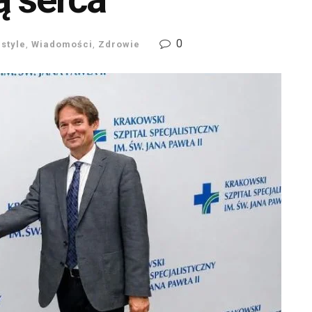
0
estyle
,
Wiadomości
,
Zdrowie