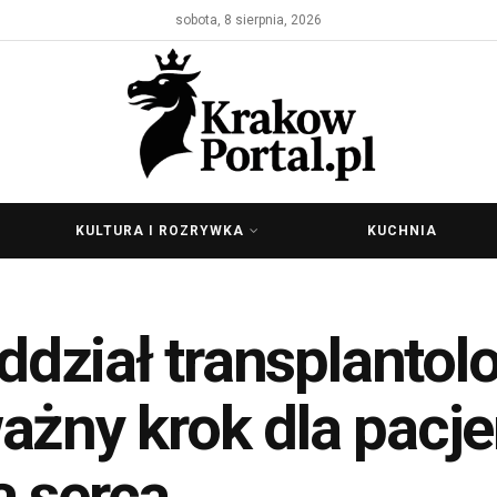
sobota, 8 sierpnia, 2026
KULTURA I ROZRYWKA
KUCHNIA
ział transplantolo
ażny krok dla pacj
ą serca