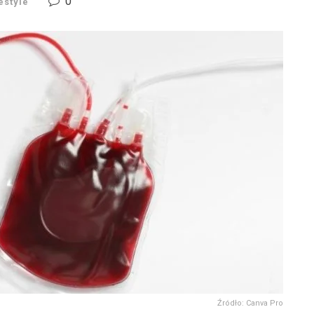
0
estyle
Źródło: Canva Pro