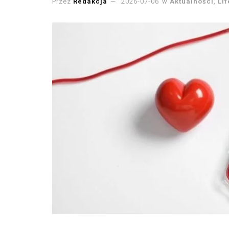
Przez
Redakcja
2026-07-06
w
Aktualności
,
Lif