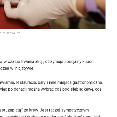
dło: Canva Pro
w w czasie trwania akcji, otrzymuje specjalny kupon.
ział w inicjatywie.
iarnie, restauracje, bary i inne miejsca gastronomiczne.
 więc po donacji można wybrać coś pod siebie: kawę, coś
jest „zapłatą” za krew. Jest raczej sympatycznym
właśnie taki drobiazg wystarczy, żeby ktoś pomyślał: