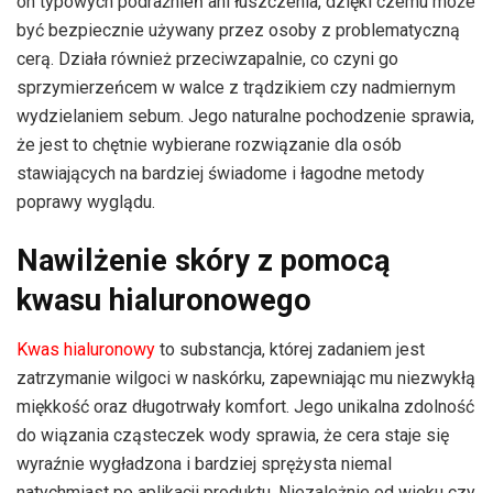
on typowych podrażnień ani łuszczenia, dzięki czemu może
być bezpiecznie używany przez osoby z problematyczną
cerą. Działa również przeciwzapalnie, co czyni go
sprzymierzeńcem w walce z trądzikiem czy nadmiernym
wydzielaniem sebum. Jego naturalne pochodzenie sprawia,
że jest to chętnie wybierane rozwiązanie dla osób
stawiających na bardziej świadome i łagodne metody
poprawy wyglądu.
Nawilżenie skóry z pomocą
kwasu hialuronowego
Kwas hialuronowy
to substancja, której zadaniem jest
zatrzymanie wilgoci w naskórku, zapewniając mu niezwykłą
miękkość oraz długotrwały komfort. Jego unikalna zdolność
do wiązania cząsteczek wody sprawia, że cera staje się
wyraźnie wygładzona i bardziej sprężysta niemal
natychmiast po aplikacji produktu. Niezależnie od wieku czy